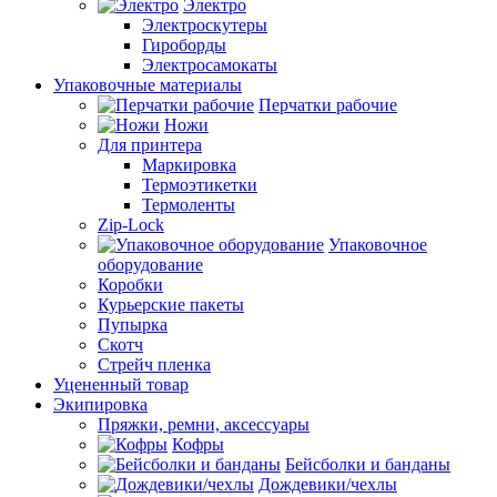
Электро
Электроскутеры
Гироборды
Электросамокаты
Упаковочные материалы
Перчатки рабочие
Ножи
Для принтера
Маркировка
Термоэтикетки
Термоленты
Zip-Lock
Упаковочное
оборудование
Коробки
Курьерские пакеты
Пупырка
Скотч
Стрейч пленка
Уцененный товар
Экипировка
Пряжки, ремни, аксессуары
Кофры
Бейсболки и банданы
Дождевики/чехлы