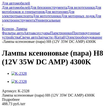
Для автомобилей
Для автомобилей
Для бензоинструмента
Для велотехники
Для
мотоблоков и генераторов
Для мотопомп
Для
электротранспорта
Для мототехники
Для моторных лодок
Для
электроинструмента
Универсальные
-
Ксенон, Лампы
Фильтра авто
Автоаксессуары
Парктроники
Противоугонные
устройства
Свечи авто
Запчасти (Китай)
Электрооборудование
-
Лампы ксеноновые (пара) H8 (12V 35W DC AMP) 4300K
Лампы ксеноновые (пара) H8
(12V 35W DC AMP) 4300K
Артикул:
K-2328
Лампы ксеноновые (пара) H8 (12V 35W DC AMP) 4300K
Подробнее
488.73
руб.
/шт