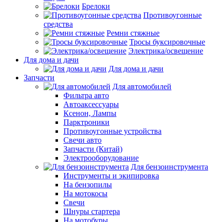
Брелоки
Противоугонные
средства
Ремни стяжные
Тросы буксировочные
Электрика/освещение
Для дома и дачи
Для дома и дачи
Запчасти
Для автомобилей
Фильтра авто
Автоаксессуары
Ксенон, Лампы
Парктроники
Противоугонные устройства
Свечи авто
Запчасти (Китай)
Электрооборудование
Для бензоинструмента
Инструменты и экипировка
На бензопилы
На мотокосы
Свечи
Шнуры стартера
На мотобуры