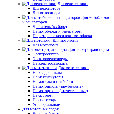
Для велотехники
Для веломотора
Для велосипеда
Для мотоблоков
и генераторов
Двигатель (в сборе)
На мотоблоки и генераторы
На роторные косилоки мотоблока
Для мотопомп
Для мотопомп
Для электротранспорта
Электроскутер
Электровелосиведы
На электросамокаты
Для мототехники
На квадроциклы
На максискутеры
На мопеды и питбайки
На мотоциклы (зарубежные)
На мотоциклы (отечественные)
На скутеры
На снегоходы
Универсальные
Для моторных лодок
Лодочный мотор