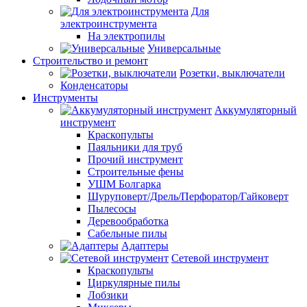
Для
электроинструмента
На электропилы
Универсальные
Строительство и ремонт
Розетки, выключатели
Конденсаторы
Инструменты
Аккумуляторный
инструмент
Краскопульты
Паяльники для труб
Прочий инструмент
Строительные фены
УШМ Болгарка
Шуруповерт/Дрель/Перфоратор/Гайковерт
Пылесосы
Деревообработка
Сабельные пилы
Адаптеры
Сетевой инструмент
Краскопульты
Циркулярные пилы
Лобзики