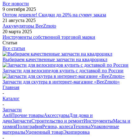
Все новости
9 сентября 2025
Оптом дешевле! Скидки до 20% на сумму заказа
21 августа 2025
Аккумуляторы BeeZmoto
20 марта 2025
Инструменты собственной торговой марки
Статьи
Все статьи
Выбираем качественные запчасти на квадроцикл
Запчасти для велосипедов купить с доставкой по России
Запчасти для скутера в интернет-магазине «BeeZmoto»
Главная
-
Каталог
-
Запчасти
Акб
Прочие товары
Аксессуары
Для дома и
дачи
Запчасти
Строительство и ремонт
Инструменты
Масла и
химия
Полиграфия
Резина, колеса
Техника
Упаковочные
материалы
Уцененный товар
Экипировка
-