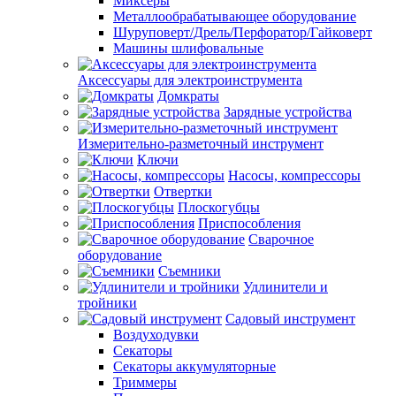
Миксеры
Металлообрабатывающее оборудование
Шуруповерт/Дрель/Перфоратор/Гайковерт
Машины шлифовальные
Аксессуары для электроинструмента
Домкраты
Зарядные устройства
Измерительно-разметочный инструмент
Ключи
Насосы, компрессоры
Отвертки
Плоскогубцы
Приспособления
Сварочное
оборудование
Съемники
Удлинители и
тройники
Садовый инструмент
Воздуходувки
Секаторы
Секаторы аккумуляторные
Триммеры