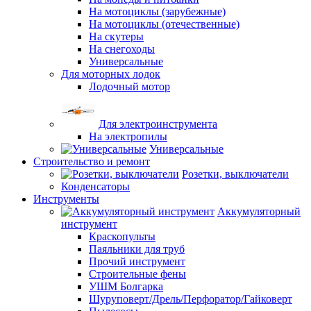
На мотоциклы (зарубежные)
На мотоциклы (отечественные)
На скутеры
На снегоходы
Универсальные
Для моторных лодок
Лодочный мотор
Для электроинструмента
На электропилы
Универсальные
Строительство и ремонт
Розетки, выключатели
Конденсаторы
Инструменты
Аккумуляторный
инструмент
Краскопульты
Паяльники для труб
Прочий инструмент
Строительные фены
УШМ Болгарка
Шуруповерт/Дрель/Перфоратор/Гайковерт