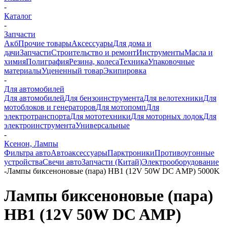
-
Каталог
-
Запчасти
Акб
Прочие товары
Аксессуары
Для дома и
дачи
Запчасти
Строительство и ремонт
Инструменты
Масла и
химия
Полиграфия
Резина, колеса
Техника
Упаковочные
материалы
Уцененный товар
Экипировка
-
Для автомобилей
Для автомобилей
Для бензоинструмента
Для велотехники
Для
мотоблоков и генераторов
Для мотопомп
Для
электротранспорта
Для мототехники
Для моторных лодок
Для
электроинструмента
Универсальные
-
Ксенон, Лампы
Фильтра авто
Автоаксессуары
Парктроники
Противоугонные
устройства
Свечи авто
Запчасти (Китай)
Электрооборудование
-
Лампы биксеноновые (пара) HB1 (12V 50W DC AMP) 5000K
Лампы биксеноновые (пара)
HB1 (12V 50W DC AMP)