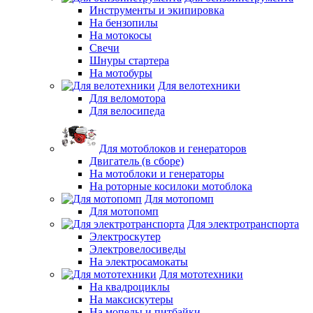
Инструменты и экипировка
На бензопилы
На мотокосы
Свечи
Шнуры стартера
На мотобуры
Для велотехники
Для веломотора
Для велосипеда
Для мотоблоков и генераторов
Двигатель (в сборе)
На мотоблоки и генераторы
На роторные косилоки мотоблока
Для мотопомп
Для мотопомп
Для электротранспорта
Электроскутер
Электровелосиведы
На электросамокаты
Для мототехники
На квадроциклы
На максискутеры
На мопеды и питбайки