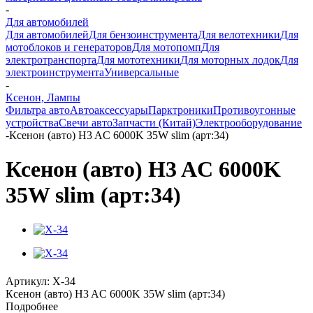
-
Для автомобилей
Для автомобилей
Для бензоинструмента
Для велотехники
Для
мотоблоков и генераторов
Для мотопомп
Для
электротранспорта
Для мототехники
Для моторных лодок
Для
электроинструмента
Универсальные
-
Ксенон, Лампы
Фильтра авто
Автоаксессуары
Парктроники
Противоугонные
устройства
Свечи авто
Запчасти (Китай)
Электрооборудование
-
Ксенон (авто) H3 AC 6000K 35W slim (арт:34)
Ксенон (авто) H3 AC 6000K
35W slim (арт:34)
Артикул:
X-34
Ксенон (авто) H3 AC 6000K 35W slim (арт:34)
Подробнее