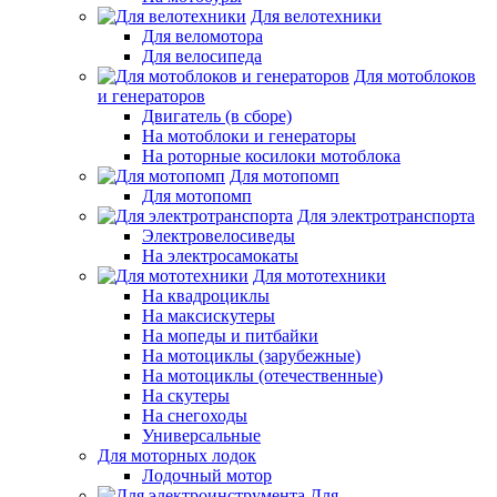
Для велотехники
Для веломотора
Для велосипеда
Для мотоблоков
и генераторов
Двигатель (в сборе)
На мотоблоки и генераторы
На роторные косилоки мотоблока
Для мотопомп
Для мотопомп
Для электротранспорта
Электровелосиведы
На электросамокаты
Для мототехники
На квадроциклы
На максискутеры
На мопеды и питбайки
На мотоциклы (зарубежные)
На мотоциклы (отечественные)
На скутеры
На снегоходы
Универсальные
Для моторных лодок
Лодочный мотор
Для