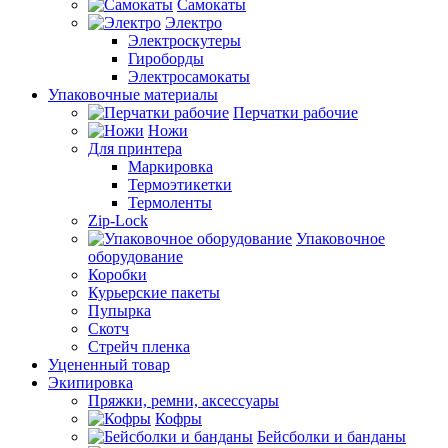
Самокаты
Электро
Электроскутеры
Гироборды
Электросамокаты
Упаковочные материалы
Перчатки рабочие
Ножи
Для принтера
Маркировка
Термоэтикетки
Термоленты
Zip-Lock
Упаковочное
оборудование
Коробки
Курьерские пакеты
Пупырка
Скотч
Стрейч пленка
Уцененный товар
Экипировка
Пряжки, ремни, аксессуары
Кофры
Бейсболки и банданы