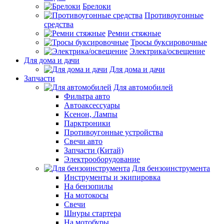
Брелоки
Противоугонные
средства
Ремни стяжные
Тросы буксировочные
Электрика/освещение
Для дома и дачи
Для дома и дачи
Запчасти
Для автомобилей
Фильтра авто
Автоаксессуары
Ксенон, Лампы
Парктроники
Противоугонные устройства
Свечи авто
Запчасти (Китай)
Электрооборудование
Для бензоинструмента
Инструменты и экипировка
На бензопилы
На мотокосы
Свечи
Шнуры стартера
На мотобуры