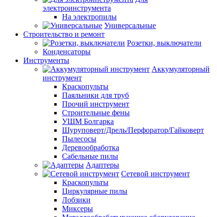
электроинструмента
На электропилы
Универсальные
Строительство и ремонт
Розетки, выключатели
Конденсаторы
Инструменты
Аккумуляторный
инструмент
Краскопульты
Паяльники для труб
Прочий инструмент
Строительные фены
УШМ Болгарка
Шуруповерт/Дрель/Перфоратор/Гайковерт
Пылесосы
Деревообработка
Сабельные пилы
Адаптеры
Сетевой инструмент
Краскопульты
Циркулярные пилы
Лобзики
Миксеры