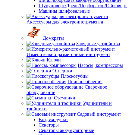
Металлообрабатывающее оборудование
Шуруповерт/Дрель/Перфоратор/Гайковерт
Машины шлифовальные
Аксессуары для электроинструмента
Домкраты
Зарядные устройства
Измерительно-разметочный инструмент
Ключи
Насосы, компрессоры
Отвертки
Плоскогубцы
Приспособления
Сварочное
оборудование
Съемники
Удлинители и
тройники
Садовый инструмент
Воздуходувки
Секаторы
Секаторы аккумуляторные