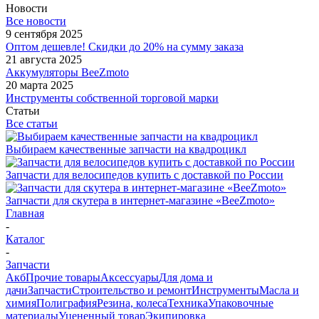
Новости
Все новости
9 сентября 2025
Оптом дешевле! Скидки до 20% на сумму заказа
21 августа 2025
Аккумуляторы BeeZmoto
20 марта 2025
Инструменты собственной торговой марки
Статьи
Все статьи
Выбираем качественные запчасти на квадроцикл
Запчасти для велосипедов купить с доставкой по России
Запчасти для скутера в интернет-магазине «BeeZmoto»
Главная
-
Каталог
-
Запчасти
Акб
Прочие товары
Аксессуары
Для дома и
дачи
Запчасти
Строительство и ремонт
Инструменты
Масла и
химия
Полиграфия
Резина, колеса
Техника
Упаковочные
материалы
Уцененный товар
Экипировка