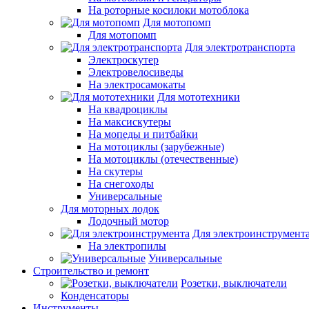
На роторные косилоки мотоблока
Для мотопомп
Для мотопомп
Для электротранспорта
Электроскутер
Электровелосиведы
На электросамокаты
Для мототехники
На квадроциклы
На максискутеры
На мопеды и питбайки
На мотоциклы (зарубежные)
На мотоциклы (отечественные)
На скутеры
На снегоходы
Универсальные
Для моторных лодок
Лодочный мотор
Для электроинструмент
На электропилы
Универсальные
Строительство и ремонт
Розетки, выключатели
Конденсаторы
Инструменты