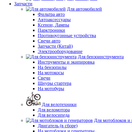
Запчасти
Для автомобилей
Фильтра авто
Автоаксессуары
Ксенон, Лампы
Парктроники
Противоугонные устройства
Свечи авто
Запчасти (Китай)
Электрооборудование
Для бензоинструмента
Инструменты и экипировка
На бензопилы
На мотокосы
Свечи
Шнуры стартера
На мотобуры
Для велотехники
Для веломотора
Для велосипеда
Для мотоблоков и 
Двигатель (в сборе)
На мотоблоки и генераторы