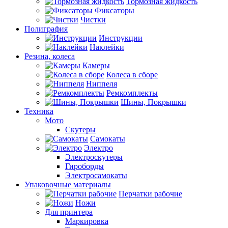
Тормозная жидкость
Фиксаторы
Чистки
Полиграфия
Инструкции
Наклейки
Резина, колеса
Камеры
Колеса в сборе
Ниппеля
Ремкомплекты
Шины, Покрышки
Техника
Мото
Скутеры
Самокаты
Электро
Электроскутеры
Гироборды
Электросамокаты
Упаковочные материалы
Перчатки рабочие
Ножи
Для принтера
Маркировка