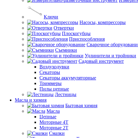
Измерит
Ключи
Насосы, компрессоры
Отвертки
Плоскогубцы
Приспособления
Сварочное оборудовани
Съемники
Удлинители и тройники
Садовый инструмент
Воздуходувки
Секаторы
Секаторы аккумуляторные
Триммеры
Пилы цепные
Лестницы
Масла и химия
Бытовая химия
Масла
Цепные
Моторные 4Т
Моторные 2Т
Смазки