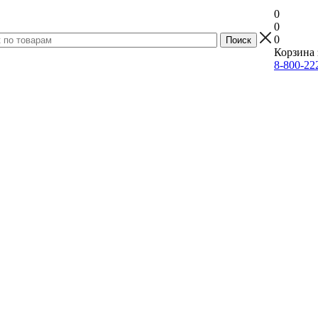
0
0
0
Корзина 
8-800-22