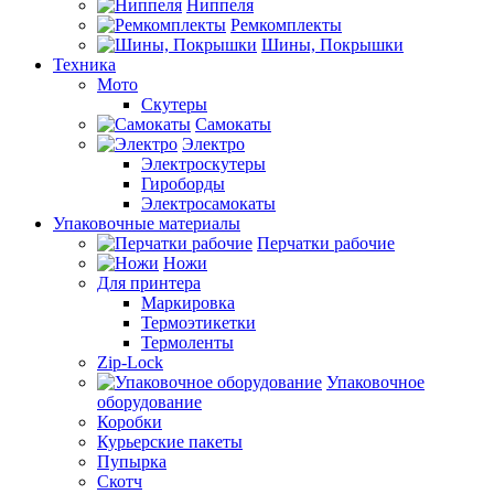
Ниппеля
Ремкомплекты
Шины, Покрышки
Техника
Мото
Скутеры
Самокаты
Электро
Электроскутеры
Гироборды
Электросамокаты
Упаковочные материалы
Перчатки рабочие
Ножи
Для принтера
Маркировка
Термоэтикетки
Термоленты
Zip-Lock
Упаковочное
оборудование
Коробки
Курьерские пакеты
Пупырка
Скотч