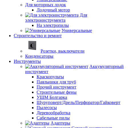
Для моторных лодок
Лодочный мотор
Для
электроинструмента
На электропилы
Универсальные
Строительство и ремонт
Розетки, выключатели
Конденсаторы
Инструменты
Аккумуляторный
инструмент
Краскопульты
Паяльники для труб
Прочий инструмент
Строительные фены
УШМ Болгарка
Шуруповерт/Дрель/Перфоратор/Гайковерт
Пылесосы
Деревообработка
Сабельные пилы
Адаптеры