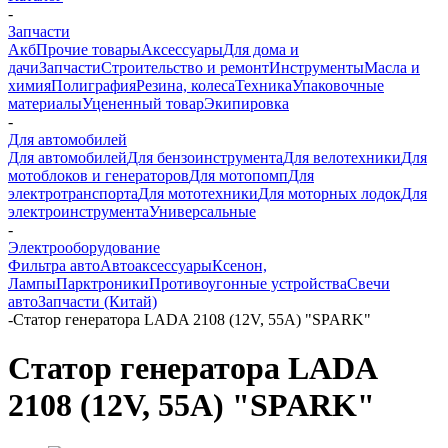
-
Запчасти
Акб
Прочие товары
Аксессуары
Для дома и
дачи
Запчасти
Строительство и ремонт
Инструменты
Масла и
химия
Полиграфия
Резина, колеса
Техника
Упаковочные
материалы
Уцененный товар
Экипировка
-
Для автомобилей
Для автомобилей
Для бензоинструмента
Для велотехники
Для
мотоблоков и генераторов
Для мотопомп
Для
электротранспорта
Для мототехники
Для моторных лодок
Для
электроинструмента
Универсальные
-
Электрооборудование
Фильтра авто
Автоаксессуары
Ксенон,
Лампы
Парктроники
Противоугонные устройства
Свечи
авто
Запчасти (Китай)
-
Статор генератора LADA 2108 (12V, 55A) "SPARK"
Статор генератора LADA
2108 (12V, 55A) "SPARK"