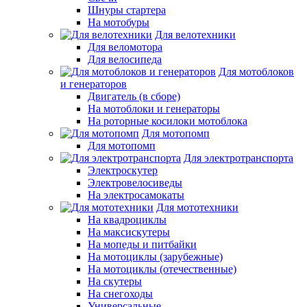
Шнуры стартера
На мотобуры
Для велотехники
Для веломотора
Для велосипеда
Для мотоблоков
и генераторов
Двигатель (в сборе)
На мотоблоки и генераторы
На роторные косилоки мотоблока
Для мотопомп
Для мотопомп
Для электротранспорта
Электроскутер
Электровелосиведы
На электросамокаты
Для мототехники
На квадроциклы
На максискутеры
На мопеды и питбайки
На мотоциклы (зарубежные)
На мотоциклы (отечественные)
На скутеры
На снегоходы
Универсальные