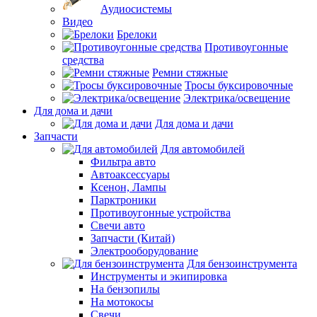
Аудиосистемы
Видео
Брелоки
Противоугонные
средства
Ремни стяжные
Тросы буксировочные
Электрика/освещение
Для дома и дачи
Для дома и дачи
Запчасти
Для автомобилей
Фильтра авто
Автоаксессуары
Ксенон, Лампы
Парктроники
Противоугонные устройства
Свечи авто
Запчасти (Китай)
Электрооборудование
Для бензоинструмента
Инструменты и экипировка
На бензопилы
На мотокосы
Свечи