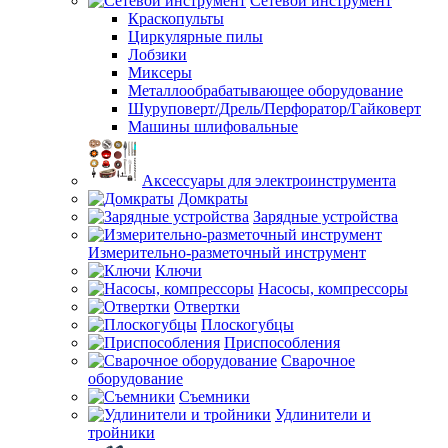
Сетевой инструмент
Краскопульты
Циркулярные пилы
Лобзики
Миксеры
Металлообрабатывающее оборудование
Шуруповерт/Дрель/Перфоратор/Гайковерт
Машины шлифовальные
Аксессуары для электроинструмента
Домкраты
Зарядные устройства
Измерительно-разметочный инструмент
Ключи
Насосы, компрессоры
Отвертки
Плоскогубцы
Приспособления
Сварочное
оборудование
Съемники
Удлинители и
тройники