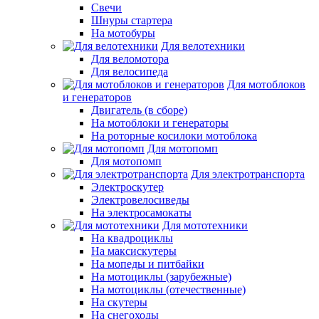
Свечи
Шнуры стартера
На мотобуры
Для велотехники
Для веломотора
Для велосипеда
Для мотоблоков
и генераторов
Двигатель (в сборе)
На мотоблоки и генераторы
На роторные косилоки мотоблока
Для мотопомп
Для мотопомп
Для электротранспорта
Электроскутер
Электровелосиведы
На электросамокаты
Для мототехники
На квадроциклы
На максискутеры
На мопеды и питбайки
На мотоциклы (зарубежные)
На мотоциклы (отечественные)
На скутеры
На снегоходы