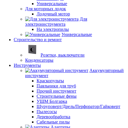
Универсальные
Для моторных лодок
Лодочный мотор
Для
электроинструмента
На электропилы
Универсальные
Строительство и ремонт
Розетки, выключатели
Конденсаторы
Инструменты
Аккумуляторный
инструмент
Краскопульты
Паяльники для труб
Прочий инструмент
Строительные фены
УШМ Болгарка
Шуруповерт/Дрель/Перфоратор/Гайковерт
Пылесосы
Деревообработка
Сабельные пилы
Адаптеры