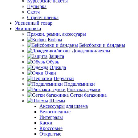
Курьерские пакеты
Пупырка
Скотч
Стрейч пленка
Уцененный товар
Экипировка
Пряжки, ремни, аксессуары
Кофры
Бейсболки и банданы
Дождевики/чехлы
Защита
Обувь
Одежда
Очки
Перчатки
Подшлемники
Рюкзаки, сумки
Сетки багажника
Шлемы
Аксессуары для шлема
Велосипедные
Интегралы
Каски
Кроссовые
Открытые