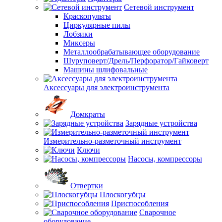
Сетевой инструмент
Краскопульты
Циркулярные пилы
Лобзики
Миксеры
Металлообрабатывающее оборудование
Шуруповерт/Дрель/Перфоратор/Гайковерт
Машины шлифовальные
Аксессуары для электроинструмента
Домкраты
Зарядные устройства
Измерительно-разметочный инструмент
Ключи
Насосы, компрессоры
Отвертки
Плоскогубцы
Приспособления
Сварочное
оборудование