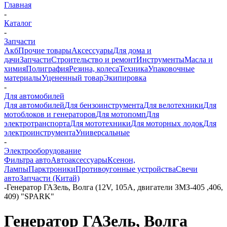
Главная
-
Каталог
-
Запчасти
Акб
Прочие товары
Аксессуары
Для дома и
дачи
Запчасти
Строительство и ремонт
Инструменты
Масла и
химия
Полиграфия
Резина, колеса
Техника
Упаковочные
материалы
Уцененный товар
Экипировка
-
Для автомобилей
Для автомобилей
Для бензоинструмента
Для велотехники
Для
мотоблоков и генераторов
Для мотопомп
Для
электротранспорта
Для мототехники
Для моторных лодок
Для
электроинструмента
Универсальные
-
Электрооборудование
Фильтра авто
Автоаксессуары
Ксенон,
Лампы
Парктроники
Противоугонные устройства
Свечи
авто
Запчасти (Китай)
-
Генератор ГАЗель, Волга (12V, 105A, двигатели ЗМЗ-405 ,406,
409) "SPARK"
Генератор ГАЗель, Волга