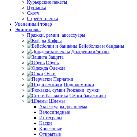
Курьерские пакеты
Пупырка
Скотч
Стрейч пленка
Уцененный товар
Экипировка
Пряжки, ремни, аксессуары
Кофры
Бейсболки и банданы
Дождевики/чехлы
Защита
Обувь
Одежда
Очки
Перчатки
Подшлемники
Рюкзаки, сумки
Сетки багажника
Шлемы
Аксессуары для шлема
Велосипедные
Интегралы
Каски
Кроссовые
Открытые