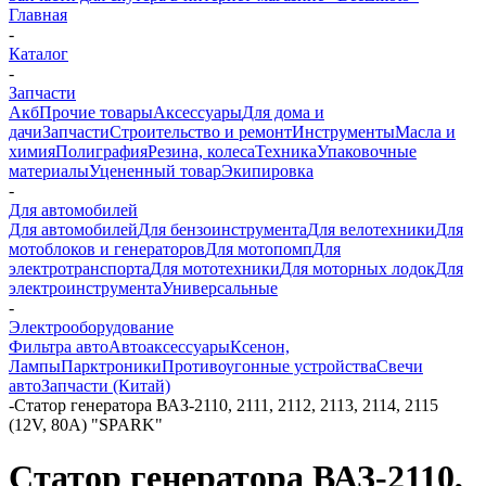
Главная
-
Каталог
-
Запчасти
Акб
Прочие товары
Аксессуары
Для дома и
дачи
Запчасти
Строительство и ремонт
Инструменты
Масла и
химия
Полиграфия
Резина, колеса
Техника
Упаковочные
материалы
Уцененный товар
Экипировка
-
Для автомобилей
Для автомобилей
Для бензоинструмента
Для велотехники
Для
мотоблоков и генераторов
Для мотопомп
Для
электротранспорта
Для мототехники
Для моторных лодок
Для
электроинструмента
Универсальные
-
Электрооборудование
Фильтра авто
Автоаксессуары
Ксенон,
Лампы
Парктроники
Противоугонные устройства
Свечи
авто
Запчасти (Китай)
-
Статор генератора ВАЗ-2110, 2111, 2112, 2113, 2114, 2115
(12V, 80A) "SPARK"
Статор генератора ВАЗ-2110,