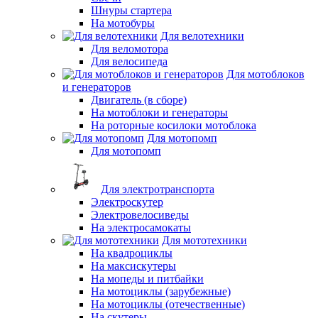
Шнуры стартера
На мотобуры
Для велотехники
Для веломотора
Для велосипеда
Для мотоблоков
и генераторов
Двигатель (в сборе)
На мотоблоки и генераторы
На роторные косилоки мотоблока
Для мотопомп
Для мотопомп
Для электротранспорта
Электроскутер
Электровелосиведы
На электросамокаты
Для мототехники
На квадроциклы
На максискутеры
На мопеды и питбайки
На мотоциклы (зарубежные)
На мотоциклы (отечественные)
На скутеры