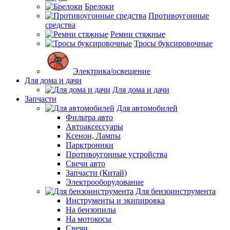
Брелоки
Противоугонные
средства
Ремни стяжные
Тросы буксировочные
Электрика/освещение
Для дома и дачи
Для дома и дачи
Запчасти
Для автомобилей
Фильтра авто
Автоаксессуары
Ксенон, Лампы
Парктроники
Противоугонные устройства
Свечи авто
Запчасти (Китай)
Электрооборудование
Для бензоинструмента
Инструменты и экипировка
На бензопилы
На мотокосы
Свечи