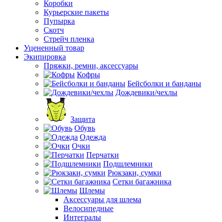
Коробки
Курьерские пакеты
Пупырка
Скотч
Стрейч пленка
Уцененный товар
Экипировка
Пряжки, ремни, аксессуары
Кофры
Бейсболки и банданы
Дождевики/чехлы
Защита
Обувь
Одежда
Очки
Перчатки
Подшлемники
Рюкзаки, сумки
Сетки багажника
Шлемы
Аксессуары для шлема
Велосипедные
Интегралы