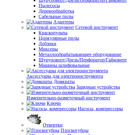
Шуруповерт/Дрель/Перфоратор/Гайковерт
Пылесосы
Деревообработка
Сабельные пилы
Адаптеры
Сетевой инструмент
Краскопульты
Циркулярные пилы
Лобзики
Миксеры
Металлообрабатывающее оборудование
Шуруповерт/Дрель/Перфоратор/Гайковерт
Машины шлифовальные
Аксессуары для электроинструмента
Домкраты
Зарядные устройства
Измерительно-разметочный инструмент
Ключи
Насосы, компрессоры
Отвертки
Плоскогубцы