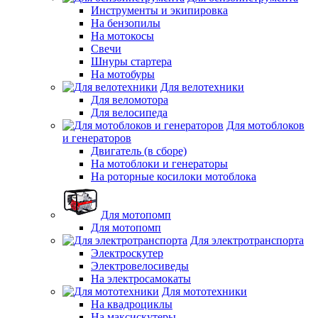
Инструменты и экипировка
На бензопилы
На мотокосы
Свечи
Шнуры стартера
На мотобуры
Для велотехники
Для веломотора
Для велосипеда
Для мотоблоков
и генераторов
Двигатель (в сборе)
На мотоблоки и генераторы
На роторные косилоки мотоблока
Для мотопомп
Для мотопомп
Для электротранспорта
Электроскутер
Электровелосиведы
На электросамокаты
Для мототехники
На квадроциклы
На максискутеры