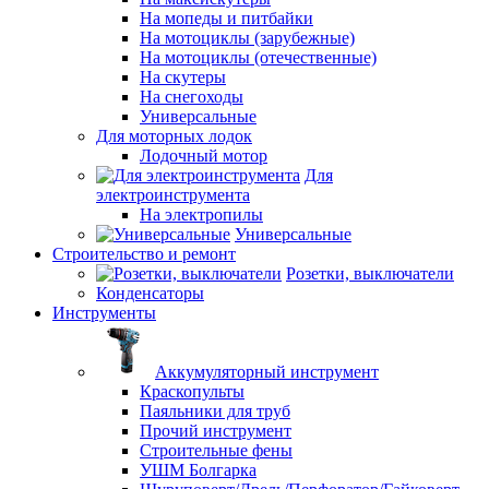
На мопеды и питбайки
На мотоциклы (зарубежные)
На мотоциклы (отечественные)
На скутеры
На снегоходы
Универсальные
Для моторных лодок
Лодочный мотор
Для
электроинструмента
На электропилы
Универсальные
Строительство и ремонт
Розетки, выключатели
Конденсаторы
Инструменты
Аккумуляторный инструмент
Краскопульты
Паяльники для труб
Прочий инструмент
Строительные фены
УШМ Болгарка