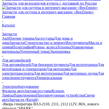
Запчасти для велосипедов купить с доставкой по России
Запчасти для скутера в интернет-магазине «BeeZmoto»
Главная
-
Каталог
-
Запчасти
Акб
Прочие товары
Аксессуары
Для дома и
дачи
Запчасти
Строительство и ремонт
Инструменты
Масла и
химия
Полиграфия
Резина, колеса
Техника
Упаковочные
материалы
Уцененный товар
Экипировка
-
Для автомобилей
Для автомобилей
Для бензоинструмента
Для велотехники
Для
мотоблоков и генераторов
Для мотопомп
Для
электротранспорта
Для мототехники
Для моторных лодок
Для
электроинструмента
Универсальные
-
Электрооборудование
Фильтра авто
Автоаксессуары
Ксенон,
Лампы
Парктроники
Противоугонные устройства
Свечи
авто
Запчасти (Китай)
-
Якорь генератора ВАЗ-2110, 2111, 2112 (12V, 80A, нового
образца) "SPARK"