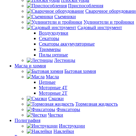
Плоскогубцы
Приспособления
Сварочное оборудовани
Съемники
Удлинители и тройники
Садовый инструмент
Воздуходувки
Секаторы
Секаторы аккумуляторные
Триммеры
Пилы цепные
Лестницы
Масла и химия
Бытовая химия
Масла
Цепные
Моторные 4Т
Моторные 2Т
Смазки
Тормозная жидкость
Фиксаторы
Чистки
Полиграфия
Инструкции
Наклейки