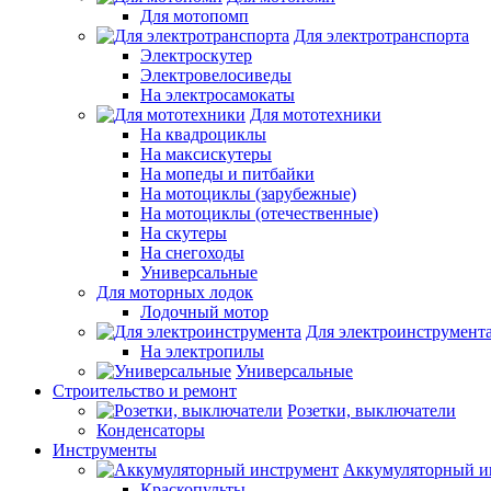
Для мотопомп
Для электротранспорта
Электроскутер
Электровелосиведы
На электросамокаты
Для мототехники
На квадроциклы
На максискутеры
На мопеды и питбайки
На мотоциклы (зарубежные)
На мотоциклы (отечественные)
На скутеры
На снегоходы
Универсальные
Для моторных лодок
Лодочный мотор
Для электроинструмент
На электропилы
Универсальные
Строительство и ремонт
Розетки, выключатели
Конденсаторы
Инструменты
Аккумуляторный и
Краскопульты