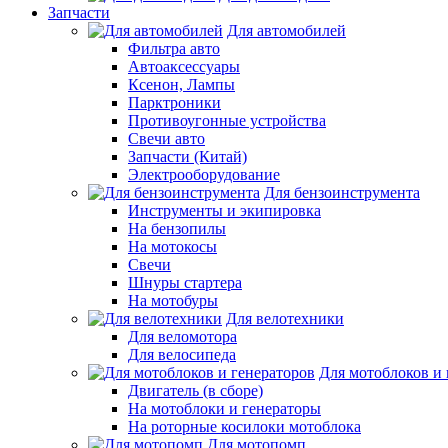
Запчасти
Для автомобилей
Фильтра авто
Автоаксессуары
Ксенон, Лампы
Парктроники
Противоугонные устройства
Свечи авто
Запчасти (Китай)
Электрооборудование
Для бензоинструмента
Инструменты и экипировка
На бензопилы
На мотокосы
Свечи
Шнуры стартера
На мотобуры
Для велотехники
Для веломотора
Для велосипеда
Для мотоблоков и 
Двигатель (в сборе)
На мотоблоки и генераторы
На роторные косилоки мотоблока
Для мотопомп