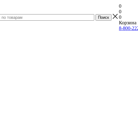
0
0
0
Корзина 
8-800-22