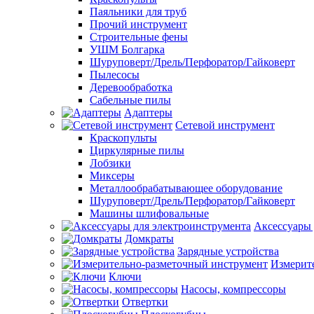
Паяльники для труб
Прочий инструмент
Строительные фены
УШМ Болгарка
Шуруповерт/Дрель/Перфоратор/Гайковерт
Пылесосы
Деревообработка
Сабельные пилы
Адаптеры
Сетевой инструмент
Краскопульты
Циркулярные пилы
Лобзики
Миксеры
Металлообрабатывающее оборудование
Шуруповерт/Дрель/Перфоратор/Гайковерт
Машины шлифовальные
Аксессуары 
Домкраты
Зарядные устройства
Измерит
Ключи
Насосы, компрессоры
Отвертки