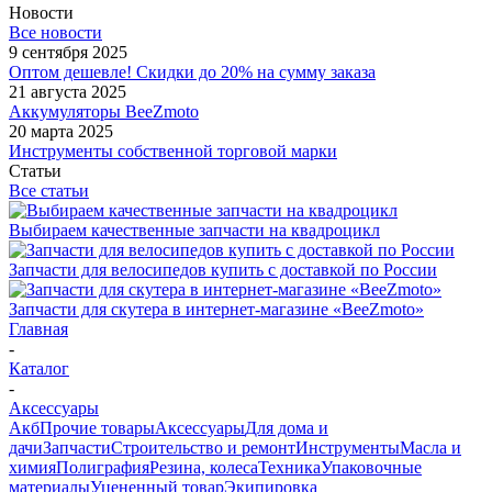
Новости
Все новости
9 сентября 2025
Оптом дешевле! Скидки до 20% на сумму заказа
21 августа 2025
Аккумуляторы BeeZmoto
20 марта 2025
Инструменты собственной торговой марки
Статьи
Все статьи
Выбираем качественные запчасти на квадроцикл
Запчасти для велосипедов купить с доставкой по России
Запчасти для скутера в интернет-магазине «BeeZmoto»
Главная
-
Каталог
-
Аксессуары
Акб
Прочие товары
Аксессуары
Для дома и
дачи
Запчасти
Строительство и ремонт
Инструменты
Масла и
химия
Полиграфия
Резина, колеса
Техника
Упаковочные
материалы
Уцененный товар
Экипировка