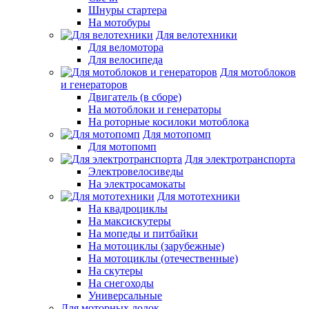
Шнуры стартера
На мотобуры
Для велотехники
Для веломотора
Для велосипеда
Для мотоблоков
и генераторов
Двигатель (в сборе)
На мотоблоки и генераторы
На роторные косилоки мотоблока
Для мотопомп
Для мотопомп
Для электротранспорта
Электровелосиведы
На электросамокаты
Для мототехники
На квадроциклы
На максискутеры
На мопеды и питбайки
На мотоциклы (зарубежные)
На мотоциклы (отечественные)
На скутеры
На снегоходы
Универсальные
Для моторных лодок