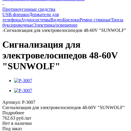
-
Противоугонные средства
USB-флешки
Держатели для
телефона
Аудиосистемы
Видео
Брелоки
Ремни стяжные
Тросы
буксировочные
Электрика/освещение
-
Сигнализация для электровелосипедов 48-60V "SUNWOLF"
Сигнализация для
электровелосипедов 48-60V
"SUNWOLF"
Артикул:
P-3007
Сигнализация для электровелосипедов 48-60V "SUNWOLF"
Подробнее
762.63
руб.
/шт
Нет в наличии
Под заказ