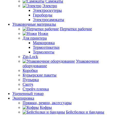
Самокаты
Электро
Электроскутеры
Гироборды
Электросамокаты
Упаковочные материалы
Перчатки рабочие
Ножи
Для принтера
Маркировка
Термоэтикетки
Термоленты
Zip-Lock
Упаковочное
оборудование
Коробки
Курьерские пакеты
Пупырка
Скотч
Стрейч пленка
Уцененный товар
Экипировка
Пряжки, ремни, аксессуары
Кофры
Бейсболки и банданы