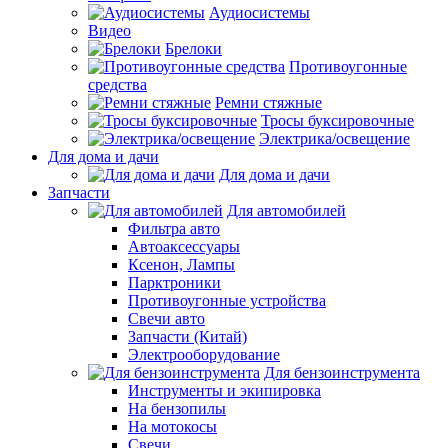
Аудиосистемы
Видео
Брелоки
Противоугонные
средства
Ремни стяжные
Тросы буксировочные
Электрика/освещение
Для дома и дачи
Для дома и дачи
Запчасти
Для автомобилей
Фильтра авто
Автоаксессуары
Ксенон, Лампы
Парктроники
Противоугонные устройства
Свечи авто
Запчасти (Китай)
Электрооборудование
Для бензоинструмента
Инструменты и экипировка
На бензопилы
На мотокосы
Свечи