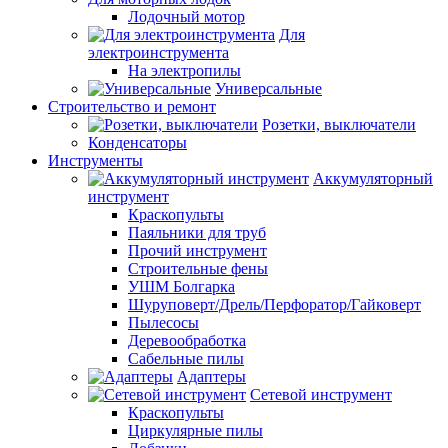
Лодочный мотор
Для
электроинструмента
На электропилы
Универсальные
Строительство и ремонт
Розетки, выключатели
Конденсаторы
Инструменты
Аккумуляторный
инструмент
Краскопульты
Паяльники для труб
Прочий инструмент
Строительные фены
УШМ Болгарка
Шуруповерт/Дрель/Перфоратор/Гайковерт
Пылесосы
Деревообработка
Сабельные пилы
Адаптеры
Сетевой инструмент
Краскопульты
Циркулярные пилы