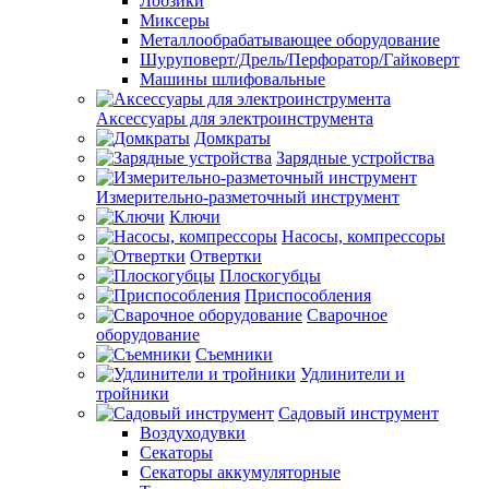
Лобзики
Миксеры
Металлообрабатывающее оборудование
Шуруповерт/Дрель/Перфоратор/Гайковерт
Машины шлифовальные
Аксессуары для электроинструмента
Домкраты
Зарядные устройства
Измерительно-разметочный инструмент
Ключи
Насосы, компрессоры
Отвертки
Плоскогубцы
Приспособления
Сварочное
оборудование
Съемники
Удлинители и
тройники
Садовый инструмент
Воздуходувки
Секаторы
Секаторы аккумуляторные