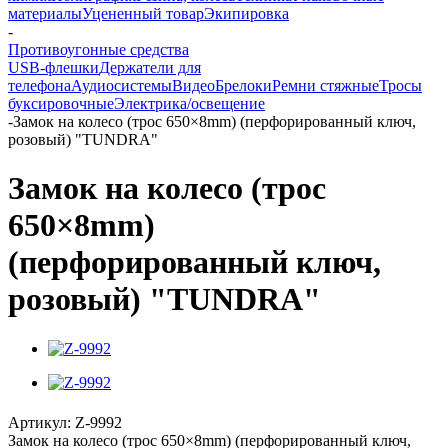
материалы
Уцененный товар
Экипировка
-
Противоугонные средства
USB-флешки
Держатели для
телефона
Аудиосистемы
Видео
Брелоки
Ремни стяжные
Тросы
буксировочные
Электрика/освещение
-
Замок на колесо (трос 650×8mm) (перфорированный ключ,
розовый) "TUNDRA"
Замок на колесо (трос
650×8mm)
(перфорированный ключ,
розовый) "TUNDRA"
Артикул:
Z-9992
Замок на колесо (трос 650×8mm) (перфорированный ключ,