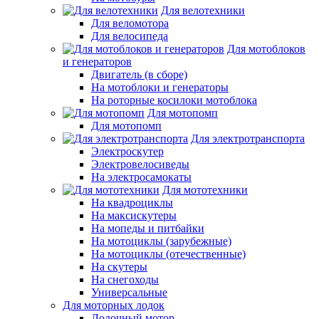
Для велотехники
Для веломотора
Для велосипеда
Для мотоблоков
и генераторов
Двигатель (в сборе)
На мотоблоки и генераторы
На роторные косилоки мотоблока
Для мотопомп
Для мотопомп
Для электротранспорта
Электроскутер
Электровелосиведы
На электросамокаты
Для мототехники
На квадроциклы
На максискутеры
На мопеды и питбайки
На мотоциклы (зарубежные)
На мотоциклы (отечественные)
На скутеры
На снегоходы
Универсальные
Для моторных лодок
Лодочный мотор