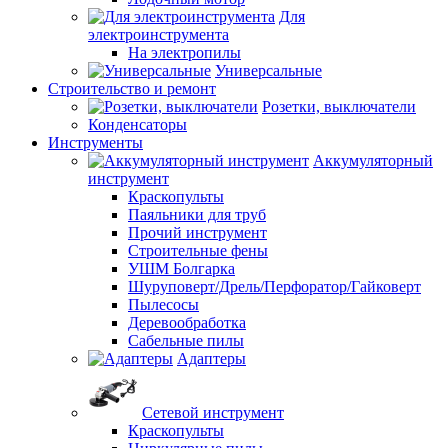
Для
электроинструмента
На электропилы
Универсальные
Строительство и ремонт
Розетки, выключатели
Конденсаторы
Инструменты
Аккумуляторный
инструмент
Краскопульты
Паяльники для труб
Прочий инструмент
Строительные фены
УШМ Болгарка
Шуруповерт/Дрель/Перфоратор/Гайковерт
Пылесосы
Деревообработка
Сабельные пилы
Адаптеры
Сетевой инструмент
Краскопульты