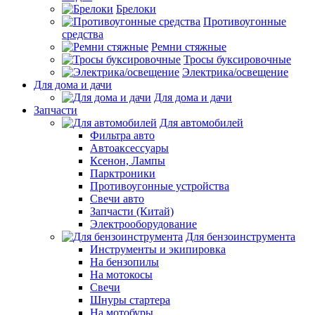
Брелоки
Противоугонные
средства
Ремни стяжные
Тросы буксировочные
Электрика/освещение
Для дома и дачи
Для дома и дачи
Запчасти
Для автомобилей
Фильтра авто
Автоаксессуары
Ксенон, Лампы
Парктроники
Противоугонные устройства
Свечи авто
Запчасти (Китай)
Электрооборудование
Для бензоинструмента
Инструменты и экипировка
На бензопилы
На мотокосы
Свечи
Шнуры стартера
На мотобуры