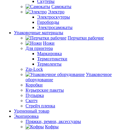
Скутеры
Самокаты
Электро
Электроскутеры
Гироборды
Электросамокаты
Упаковочные материалы
Перчатки рабочие
Ножи
Для принтера
Маркировка
Термоэтикетки
Термоленты
Zip-Lock
Упаковочное
оборудование
Коробки
Курьерские пакеты
Пупырка
Скотч
Стрейч пленка
Уцененный товар
Экипировка
Пряжки, ремни, аксессуары
Кофры