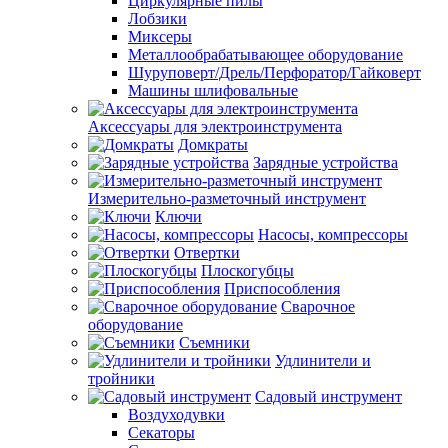
Циркулярные пилы
Лобзики
Миксеры
Металлообрабатывающее оборудование
Шуруповерт/Дрель/Перфоратор/Гайковерт
Машины шлифовальные
Аксессуары для электроинструмента
Домкраты
Зарядные устройства
Измерительно-разметочный инструмент
Ключи
Насосы, компрессоры
Отвертки
Плоскогубцы
Приспособления
Сварочное
оборудование
Съемники
Удлинители и
тройники
Садовый инструмент
Воздуходувки
Секаторы