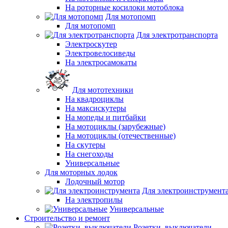
На роторные косилоки мотоблока
Для мотопомп
Для мотопомп
Для электротранспорта
Электроскутер
Электровелосиведы
На электросамокаты
Для мототехники
На квадроциклы
На максискутеры
На мопеды и питбайки
На мотоциклы (зарубежные)
На мотоциклы (отечественные)
На скутеры
На снегоходы
Универсальные
Для моторных лодок
Лодочный мотор
Для электроинструмент
На электропилы
Универсальные
Строительство и ремонт
Розетки, выключатели