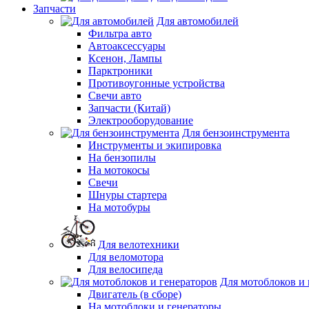
Запчасти
Для автомобилей
Фильтра авто
Автоаксессуары
Ксенон, Лампы
Парктроники
Противоугонные устройства
Свечи авто
Запчасти (Китай)
Электрооборудование
Для бензоинструмента
Инструменты и экипировка
На бензопилы
На мотокосы
Свечи
Шнуры стартера
На мотобуры
Для велотехники
Для веломотора
Для велосипеда
Для мотоблоков и 
Двигатель (в сборе)
На мотоблоки и генераторы