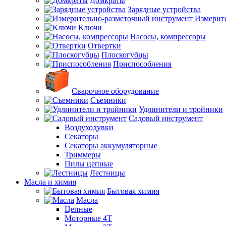
Домкраты
Зарядные устройства
Измерит
Ключи
Насосы, компрессоры
Отвертки
Плоскогубцы
Приспособления
Сварочное оборудование
Съемники
Удлинители и тройники
Садовый инструмент
Воздуходувки
Секаторы
Секаторы аккумуляторные
Триммеры
Пилы цепные
Лестницы
Масла и химия
Бытовая химия
Масла
Цепные
Моторные 4Т