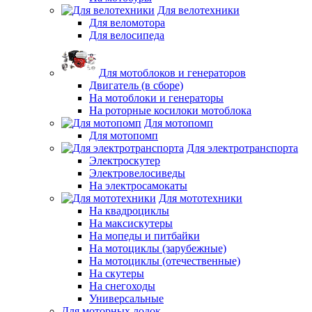
Для велотехники
Для веломотора
Для велосипеда
Для мотоблоков и генераторов
Двигатель (в сборе)
На мотоблоки и генераторы
На роторные косилоки мотоблока
Для мотопомп
Для мотопомп
Для электротранспорта
Электроскутер
Электровелосиведы
На электросамокаты
Для мототехники
На квадроциклы
На максискутеры
На мопеды и питбайки
На мотоциклы (зарубежные)
На мотоциклы (отечественные)
На скутеры
На снегоходы
Универсальные
Для моторных лодок