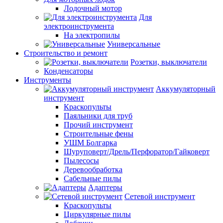
Лодочный мотор
Для
электроинструмента
На электропилы
Универсальные
Строительство и ремонт
Розетки, выключатели
Конденсаторы
Инструменты
Аккумуляторный
инструмент
Краскопульты
Паяльники для труб
Прочий инструмент
Строительные фены
УШМ Болгарка
Шуруповерт/Дрель/Перфоратор/Гайковерт
Пылесосы
Деревообработка
Сабельные пилы
Адаптеры
Сетевой инструмент
Краскопульты
Циркулярные пилы