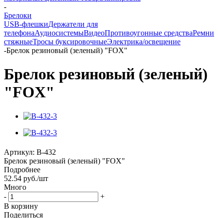
-
Брелоки
USB-флешки
Держатели для
телефона
Аудиосистемы
Видео
Противоугонные средства
Ремни
стяжные
Тросы буксировочные
Электрика/освещение
-
Брелок резиновый (зеленый) "FOX"
Брелок резиновый (зеленый)
"FOX"
Артикул:
B-432
Брелок резиновый (зеленый) "FOX"
Подробнее
52.54
руб.
/шт
Много
-
+
В корзину
Поделиться