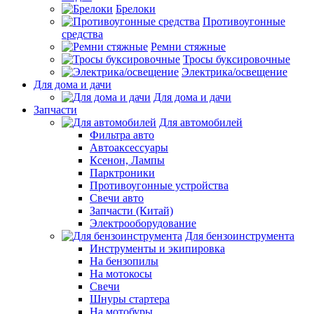
Брелоки
Противоугонные
средства
Ремни стяжные
Тросы буксировочные
Электрика/освещение
Для дома и дачи
Для дома и дачи
Запчасти
Для автомобилей
Фильтра авто
Автоаксессуары
Ксенон, Лампы
Парктроники
Противоугонные устройства
Свечи авто
Запчасти (Китай)
Электрооборудование
Для бензоинструмента
Инструменты и экипировка
На бензопилы
На мотокосы
Свечи
Шнуры стартера
На мотобуры