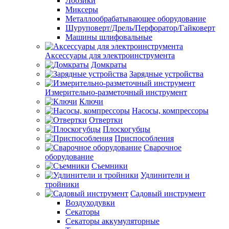
Лобзики
Миксеры
Металлообрабатывающее оборудование
Шуруповерт/Дрель/Перфоратор/Гайковерт
Машины шлифовальные
Аксессуары для электроинструмента
Домкраты
Зарядные устройства
Измерительно-разметочный инструмент
Ключи
Насосы, компрессоры
Отвертки
Плоскогубцы
Приспособления
Сварочное
оборудование
Съемники
Удлинители и
тройники
Садовый инструмент
Воздуходувки
Секаторы
Секаторы аккумуляторные