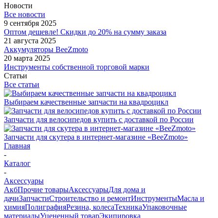
Новости
Все новости
9 сентября 2025
Оптом дешевле! Скидки до 20% на сумму заказа
21 августа 2025
Аккумуляторы BeeZmoto
20 марта 2025
Инструменты собственной торговой марки
Статьи
Все статьи
Выбираем качественные запчасти на квадроцикл
Запчасти для велосипедов купить с доставкой по России
Запчасти для скутера в интернет-магазине «BeeZmoto»
Главная
-
Каталог
-
Аксессуары
Акб
Прочие товары
Аксессуары
Для дома и
дачи
Запчасти
Строительство и ремонт
Инструменты
Масла и
химия
Полиграфия
Резина, колеса
Техника
Упаковочные
материалы
Уцененный товар
Экипировка