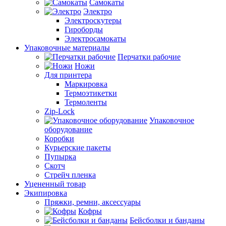
Самокаты
Электро
Электроскутеры
Гироборды
Электросамокаты
Упаковочные материалы
Перчатки рабочие
Ножи
Для принтера
Маркировка
Термоэтикетки
Термоленты
Zip-Lock
Упаковочное
оборудование
Коробки
Курьерские пакеты
Пупырка
Скотч
Стрейч пленка
Уцененный товар
Экипировка
Пряжки, ремни, аксессуары
Кофры
Бейсболки и банданы