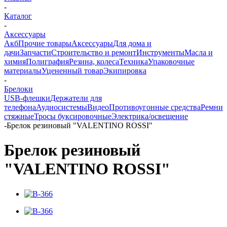
-
Каталог
-
Аксессуары
Акб
Прочие товары
Аксессуары
Для дома и
дачи
Запчасти
Строительство и ремонт
Инструменты
Масла и
химия
Полиграфия
Резина, колеса
Техника
Упаковочные
материалы
Уцененный товар
Экипировка
-
Брелоки
USB-флешки
Держатели для
телефона
Аудиосистемы
Видео
Противоугонные средства
Ремни
стяжные
Тросы буксировочные
Электрика/освещение
-
Брелок резиновый "VALENTINO ROSSI"
Брелок резиновый
"VALENTINO ROSSI"