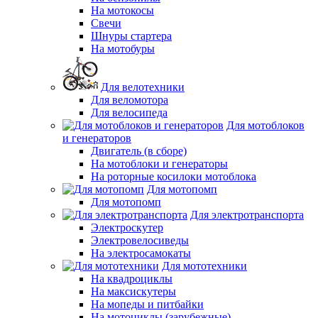
На мотокосы
Свечи
Шнуры стартера
На мотобуры
Для велотехники
Для веломотора
Для велосипеда
Для мотоблоков
и генераторов
Двигатель (в сборе)
На мотоблоки и генераторы
На роторные косилоки мотоблока
Для мотопомп
Для мотопомп
Для электротранспорта
Электроскутер
Электровелосиведы
На электросамокаты
Для мототехники
На квадроциклы
На максискутеры
На мопеды и питбайки
На мотоциклы (зарубежные)