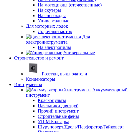
На мотоциклы (отечественные)
На скутеры
На снегоходы
Универсальные
Для моторных лодок
Лодочный мотор
Для
электроинструмента
На электропилы
Универсальные
Строительство и ремонт
Розетки, выключатели
Конденсаторы
Инструменты
Аккумуляторный
инструмент
Краскопульты
Паяльники для труб
Прочий инструмент
Строительные фены
УШМ Болгарка
Шуруповерт/Дрель/Перфоратор/Гайковерт