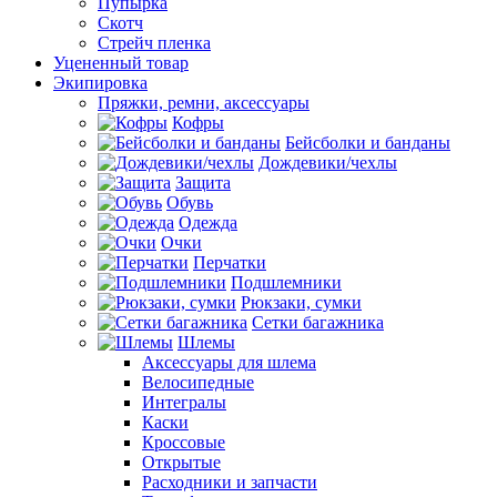
Пупырка
Скотч
Стрейч пленка
Уцененный товар
Экипировка
Пряжки, ремни, аксессуары
Кофры
Бейсболки и банданы
Дождевики/чехлы
Защита
Обувь
Одежда
Очки
Перчатки
Подшлемники
Рюкзаки, сумки
Сетки багажника
Шлемы
Аксессуары для шлема
Велосипедные
Интегралы
Каски
Кроссовые
Открытые
Расходники и запчасти