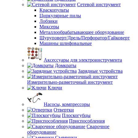
Сетевой инструмент
Краскопульты
Циркулярные пилы
Лобзики
Миксеры
Металлообрабатывающее оборудование
Шуруповерт/Дрель/Перфоратор/Гайковерт
Машины шлифовальные
Аксессуары для электроинструмента
Домкраты
Зарядные устройства
Измерительно-разметочный инструмент
Ключи
Насосы, компрессоры
Отвертки
Плоскогубцы
Приспособления
Сварочное
оборудование
Съемники