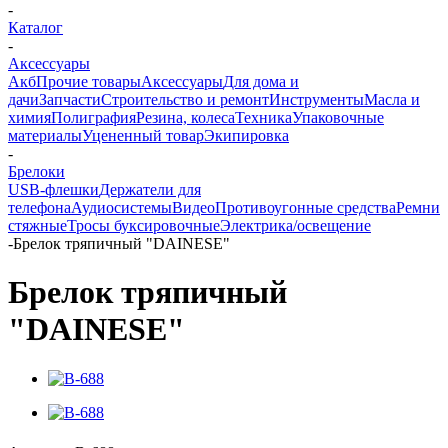
-
Каталог
-
Аксессуары
Акб
Прочие товары
Аксессуары
Для дома и
дачи
Запчасти
Строительство и ремонт
Инструменты
Масла и
химия
Полиграфия
Резина, колеса
Техника
Упаковочные
материалы
Уцененный товар
Экипировка
-
Брелоки
USB-флешки
Держатели для
телефона
Аудиосистемы
Видео
Противоугонные средства
Ремни
стяжные
Тросы буксировочные
Электрика/освещение
-
Брелок тряпичный "DAINESE"
Брелок тряпичный
"DAINESE"