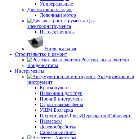
Универсальные
Для моторных лодок
Лодочный мотор
Для
электроинструмента
На электропилы
Универсальные
Строительство и ремонт
Розетки, выключатели
Конденсаторы
Инструменты
Аккумуляторный
инструмент
Краскопульты
Паяльники для труб
Прочий инструмент
Строительные фены
УШМ Болгарка
Шуруповерт/Дрель/Перфоратор/Гайковерт
Пылесосы
Деревообработка
Сабельные пилы
Адаптеры