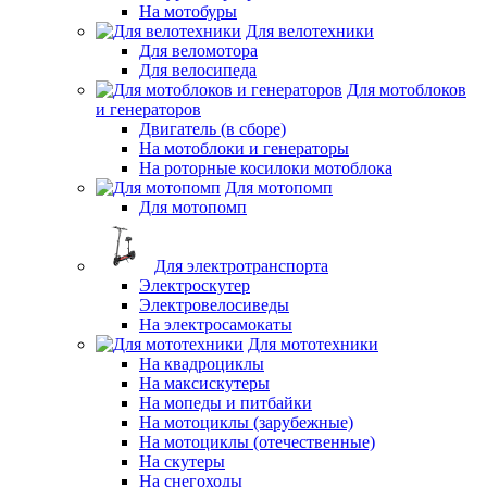
На мотобуры
Для велотехники
Для веломотора
Для велосипеда
Для мотоблоков
и генераторов
Двигатель (в сборе)
На мотоблоки и генераторы
На роторные косилоки мотоблока
Для мотопомп
Для мотопомп
Для электротранспорта
Электроскутер
Электровелосиведы
На электросамокаты
Для мототехники
На квадроциклы
На максискутеры
На мопеды и питбайки
На мотоциклы (зарубежные)
На мотоциклы (отечественные)
На скутеры
На снегоходы