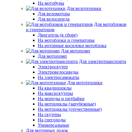
На мотобуры
Для велотехники
Для веломотора
Для велосипеда
Для мотоблоков
и генераторов
Двигатель (в сборе)
На мотоблоки и генераторы
На роторные косилоки мотоблока
Для мотопомп
Для мотопомп
Для электротранспорта
Электроскутер
Электровелосиведы
На электросамокаты
Для мототехники
На квадроциклы
На максискутеры
На мопеды и питбайки
На мотоциклы (зарубежные)
На мотоциклы (отечественные)
На скутеры
На снегоходы
Универсальные
Для моторных лодок