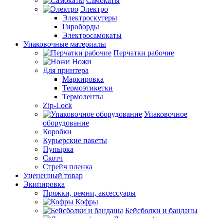
Самокаты
Электро
Электроскутеры
Гироборды
Электросамокаты
Упаковочные материалы
Перчатки рабочие
Ножи
Для принтера
Маркировка
Термоэтикетки
Термоленты
Zip-Lock
Упаковочное
оборудование
Коробки
Курьерские пакеты
Пупырка
Скотч
Стрейч пленка
Уцененный товар
Экипировка
Пряжки, ремни, аксессуары
Кофры
Бейсболки и банданы