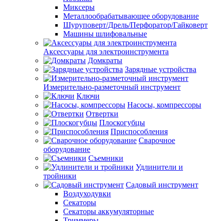
Миксеры
Металлообрабатывающее оборудование
Шуруповерт/Дрель/Перфоратор/Гайковерт
Машины шлифовальные
Аксессуары для электроинструмента
Домкраты
Зарядные устройства
Измерительно-разметочный инструмент
Ключи
Насосы, компрессоры
Отвертки
Плоскогубцы
Приспособления
Сварочное
оборудование
Съемники
Удлинители и
тройники
Садовый инструмент
Воздуходувки
Секаторы
Секаторы аккумуляторные
Триммеры