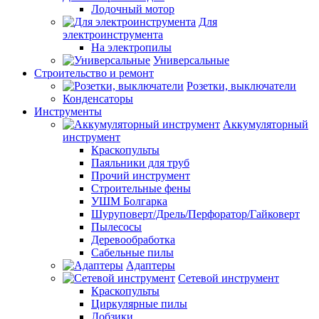
Лодочный мотор
Для
электроинструмента
На электропилы
Универсальные
Строительство и ремонт
Розетки, выключатели
Конденсаторы
Инструменты
Аккумуляторный
инструмент
Краскопульты
Паяльники для труб
Прочий инструмент
Строительные фены
УШМ Болгарка
Шуруповерт/Дрель/Перфоратор/Гайковерт
Пылесосы
Деревообработка
Сабельные пилы
Адаптеры
Сетевой инструмент
Краскопульты
Циркулярные пилы
Лобзики