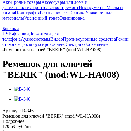
Акб
Прочие товары
Аксессуары
Для дома и
дачи
Запчасти
Строительство и ремонт
Инструменты
Масла и
химия
Полиграфия
Резина, колеса
Техника
Упаковочные
материалы
Уцененный товар
Экипировка
-
Брелоки
USB-флешки
Держатели для
телефона
Аудиосистемы
Видео
Противоугонные средства
Ремни
стяжные
Тросы буксировочные
Электрика/освещение
-
Ремешок для ключей "BERIK" (mod:WL-HA008)
Ремешок для ключей
"BERIK" (mod:WL-HA008)
Артикул:
B-346
Ремешок для ключей "BERIK" (mod:WL-HA008)
Подробнее
179.69
руб.
/шт