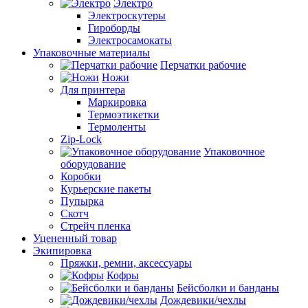
Электро
Электроскутеры
Гироборды
Электросамокаты
Упаковочные материалы
Перчатки рабочие
Ножи
Для принтера
Маркировка
Термоэтикетки
Термоленты
Zip-Lock
Упаковочное
оборудование
Коробки
Курьерские пакеты
Пупырка
Скотч
Стрейч пленка
Уцененный товар
Экипировка
Пряжки, ремни, аксессуары
Кофры
Бейсболки и банданы
Дождевики/чехлы