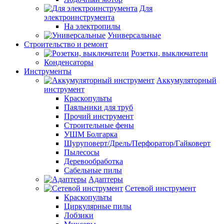
Для
электроинструмента
На электропилы
Универсальные
Строительство и ремонт
Розетки, выключатели
Конденсаторы
Инструменты
Аккумуляторный
инструмент
Краскопульты
Паяльники для труб
Прочий инструмент
Строительные фены
УШМ Болгарка
Шуруповерт/Дрель/Перфоратор/Гайковерт
Пылесосы
Деревообработка
Сабельные пилы
Адаптеры
Сетевой инструмент
Краскопульты
Циркулярные пилы
Лобзики