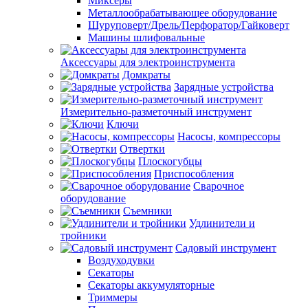
Миксеры
Металлообрабатывающее оборудование
Шуруповерт/Дрель/Перфоратор/Гайковерт
Машины шлифовальные
Аксессуары для электроинструмента
Домкраты
Зарядные устройства
Измерительно-разметочный инструмент
Ключи
Насосы, компрессоры
Отвертки
Плоскогубцы
Приспособления
Сварочное
оборудование
Съемники
Удлинители и
тройники
Садовый инструмент
Воздуходувки
Секаторы
Секаторы аккумуляторные
Триммеры