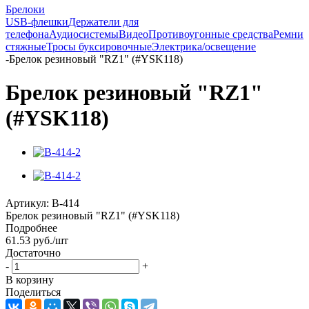
Брелоки
USB-флешки
Держатели для
телефона
Аудиосистемы
Видео
Противоугонные средства
Ремни
стяжные
Тросы буксировочные
Электрика/освещение
-
Брелок резиновый "RZ1" (#YSK118)
Брелок резиновый "RZ1"
(#YSK118)
Артикул:
B-414
Брелок резиновый "RZ1" (#YSK118)
Подробнее
61.53
руб.
/шт
Достаточно
-
+
В корзину
Поделиться