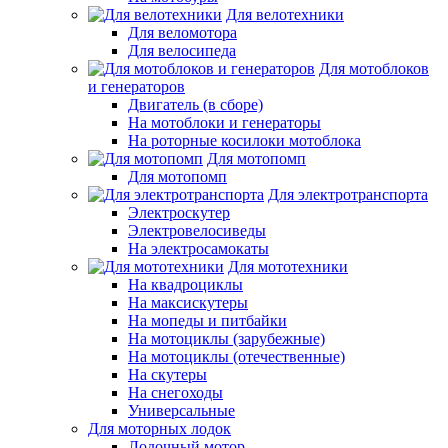
Для велотехники
Для веломотора
Для велосипеда
Для мотоблоков
и генераторов
Двигатель (в сборе)
На мотоблоки и генераторы
На роторные косилоки мотоблока
Для мотопомп
Для мотопомп
Для электротранспорта
Электроскутер
Электровелосиведы
На электросамокаты
Для мототехники
На квадроциклы
На максискутеры
На мопеды и питбайки
На мотоциклы (зарубежные)
На мотоциклы (отечественные)
На скутеры
На снегоходы
Универсальные
Для моторных лодок
Лодочный мотор