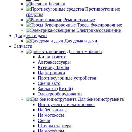
Брелоки
Противоугонные
средства
Ремни стяжные
Тросы буксировочные
Электрика/освещение
Для дома и дачи
Для дома и дачи
Запчасти
Для автомобилей
Фильтра авто
Автоаксессуары
Ксенон, Лампы
Парктроники
Противоугонные устройства
Свечи авто
Запчасти (Китай)
Электрооборудование
Для бензоинструмента
Инструменты и экипировка
На бензопилы
На мотокосы
Свечи
Шнуры стартера
На мотобуры