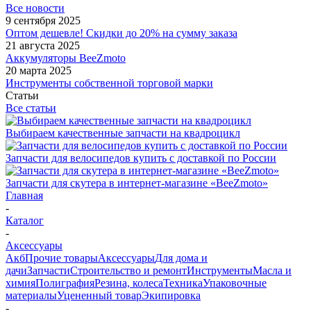
Все новости
9 сентября 2025
Оптом дешевле! Скидки до 20% на сумму заказа
21 августа 2025
Аккумуляторы BeeZmoto
20 марта 2025
Инструменты собственной торговой марки
Статьи
Все статьи
Выбираем качественные запчасти на квадроцикл
Запчасти для велосипедов купить с доставкой по России
Запчасти для скутера в интернет-магазине «BeeZmoto»
Главная
-
Каталог
-
Аксессуары
Акб
Прочие товары
Аксессуары
Для дома и
дачи
Запчасти
Строительство и ремонт
Инструменты
Масла и
химия
Полиграфия
Резина, колеса
Техника
Упаковочные
материалы
Уцененный товар
Экипировка
-