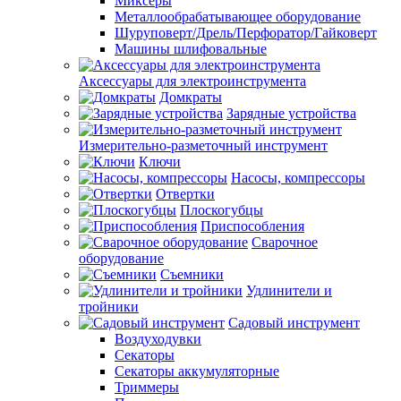
Миксеры
Металлообрабатывающее оборудование
Шуруповерт/Дрель/Перфоратор/Гайковерт
Машины шлифовальные
Аксессуары для электроинструмента
Домкраты
Зарядные устройства
Измерительно-разметочный инструмент
Ключи
Насосы, компрессоры
Отвертки
Плоскогубцы
Приспособления
Сварочное
оборудование
Съемники
Удлинители и
тройники
Садовый инструмент
Воздуходувки
Секаторы
Секаторы аккумуляторные
Триммеры