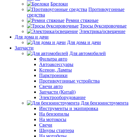
Брелоки
Противоугонные
средства
Ремни стяжные
Тросы буксировочные
Электрика/освещение
Для дома и дачи
Для дома и дачи
Запчасти
Для автомобилей
Фильтра авто
Автоаксессуары
Ксенон, Лампы
Парктроники
Противоугонные устройства
Свечи авто
Запчасти (Китай)
Электрооборудование
Для бензоинструмента
Инструменты и экипировка
На бензопилы
На мотокосы
Свечи
Шнуры стартера
На мотобуры