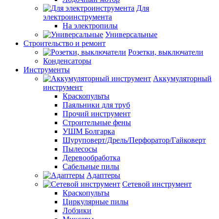
Для
электроинструмента
На электропилы
Универсальные
Строительство и ремонт
Розетки, выключатели
Конденсаторы
Инструменты
Аккумуляторный
инструмент
Краскопульты
Паяльники для труб
Прочий инструмент
Строительные фены
УШМ Болгарка
Шуруповерт/Дрель/Перфоратор/Гайковерт
Пылесосы
Деревообработка
Сабельные пилы
Адаптеры
Сетевой инструмент
Краскопульты
Циркулярные пилы
Лобзики