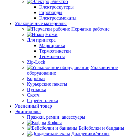
Электро
Электроскутеры
Гироборды
Электросамокаты
Упаковочные материалы
Перчатки рабочие
Ножи
Для принтера
Маркировка
Термоэтикетки
Термоленты
Zip-Lock
Упаковочное
оборудование
Коробки
Курьерские пакеты
Пупырка
Скотч
Стрейч пленка
Уцененный товар
Экипировка
Пряжки, ремни, аксессуары
Кофры
Бейсболки и банданы
Дождевики/чехлы