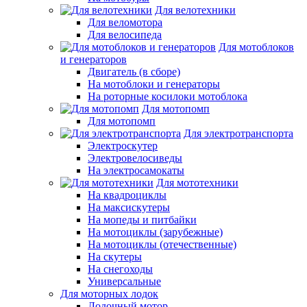
Для велотехники
Для веломотора
Для велосипеда
Для мотоблоков
и генераторов
Двигатель (в сборе)
На мотоблоки и генераторы
На роторные косилоки мотоблока
Для мотопомп
Для мотопомп
Для электротранспорта
Электроскутер
Электровелосиведы
На электросамокаты
Для мототехники
На квадроциклы
На максискутеры
На мопеды и питбайки
На мотоциклы (зарубежные)
На мотоциклы (отечественные)
На скутеры
На снегоходы
Универсальные
Для моторных лодок
Лодочный мотор