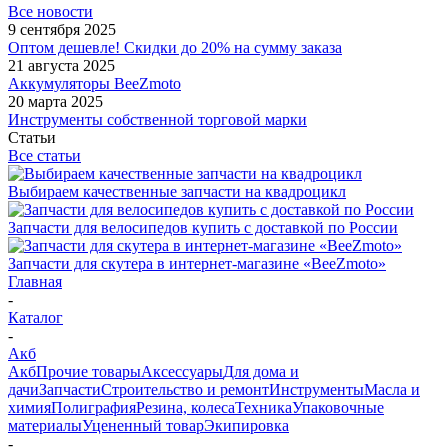
Все новости
9 сентября 2025
Оптом дешевле! Скидки до 20% на сумму заказа
21 августа 2025
Аккумуляторы BeeZmoto
20 марта 2025
Инструменты собственной торговой марки
Статьи
Все статьи
Выбираем качественные запчасти на квадроцикл
Запчасти для велосипедов купить с доставкой по России
Запчасти для скутера в интернет-магазине «BeeZmoto»
Главная
-
Каталог
-
Акб
Акб
Прочие товары
Аксессуары
Для дома и
дачи
Запчасти
Строительство и ремонт
Инструменты
Масла и
химия
Полиграфия
Резина, колеса
Техника
Упаковочные
материалы
Уцененный товар
Экипировка
-