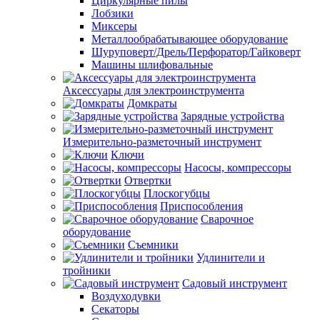
Циркулярные пилы
Лобзики
Миксеры
Металлообрабатывающее оборудование
Шуруповерт/Дрель/Перфоратор/Гайковерт
Машины шлифовальные
Аксессуары для электроинструмента
Домкраты
Зарядные устройства
Измерительно-разметочный инструмент
Ключи
Насосы, компрессоры
Отвертки
Плоскогубцы
Приспособления
Сварочное
оборудование
Съемники
Удлинители и
тройники
Садовый инструмент
Воздуходувки
Секаторы