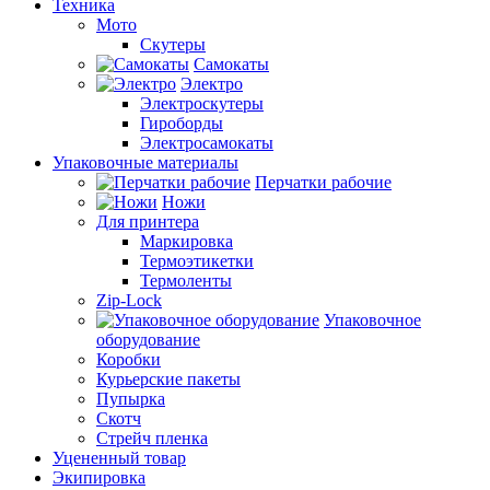
Техника
Мото
Скутеры
Самокаты
Электро
Электроскутеры
Гироборды
Электросамокаты
Упаковочные материалы
Перчатки рабочие
Ножи
Для принтера
Маркировка
Термоэтикетки
Термоленты
Zip-Lock
Упаковочное
оборудование
Коробки
Курьерские пакеты
Пупырка
Скотч
Стрейч пленка
Уцененный товар
Экипировка