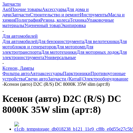
Запчасти
Акб
Прочие товары
Аксессуары
Для дома и
дачи
Запчасти
Строительство и ремонт
Инструменты
Масла и
химия
Полиграфия
Резина, колеса
Техника
Упаковочные
материалы
Уцененный товар
Экипировка
-
Для автомобилей
Для автомобилей
Для бензоинструмента
Для велотехники
Для
мотоблоков и генераторов
Для мотопомп
Для
электротранспорта
Для мототехники
Для моторных лодок
Для
электроинструмента
Универсальные
-
Ксенон, Лампы
Фильтра авто
Автоаксессуары
Парктроники
Противоугонные
устройства
Свечи авто
Запчасти (Китай)
Электрооборудование
-
Ксенон (авто) D2C (R/S) DC 8000K 35W slim (арт:8)
Ксенон (авто) D2C (R/S) DC
8000K 35W slim (арт:8)