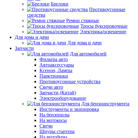
Брелоки
Противоугонные
средства
Ремни стяжные
Тросы буксировочные
Электрика/освещение
Для дома и дачи
Для дома и дачи
Запчасти
Для автомобилей
Фильтра авто
Автоаксессуары
Ксенон, Лампы
Парктроники
Противоугонные устройства
Свечи авто
Запчасти (Китай)
Электрооборудование
Для бензоинструмента
Инструменты и экипировка
На бензопилы
На мотокосы
Свечи
Шнуры стартера
На мотобуры