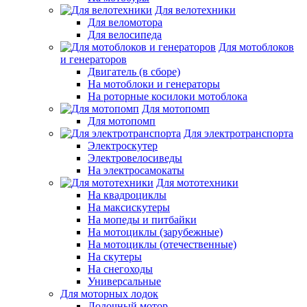
Для велотехники
Для веломотора
Для велосипеда
Для мотоблоков
и генераторов
Двигатель (в сборе)
На мотоблоки и генераторы
На роторные косилоки мотоблока
Для мотопомп
Для мотопомп
Для электротранспорта
Электроскутер
Электровелосиведы
На электросамокаты
Для мототехники
На квадроциклы
На максискутеры
На мопеды и питбайки
На мотоциклы (зарубежные)
На мотоциклы (отечественные)
На скутеры
На снегоходы
Универсальные
Для моторных лодок
Лодочный мотор