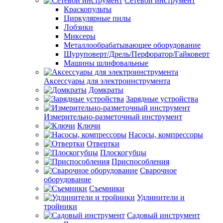
Сетевой инструмент
Краскопульты
Циркулярные пилы
Лобзики
Миксеры
Металлообрабатывающее оборудование
Шуруповерт/Дрель/Перфоратор/Гайковерт
Машины шлифовальные
Аксессуары для электроинструмента
Домкраты
Зарядные устройства
Измерительно-разметочный инструмент
Ключи
Насосы, компрессоры
Отвертки
Плоскогубцы
Приспособления
Сварочное
оборудование
Съемники
Удлинители и
тройники
Садовый инструмент