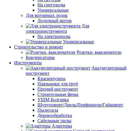
На снегоходы
Универсальные
Для моторных лодок
Лодочный мотор
Для
электроинструмента
На электропилы
Универсальные
Строительство и ремонт
Розетки, выключатели
Конденсаторы
Инструменты
Аккумуляторный
инструмент
Краскопульты
Паяльники для труб
Прочий инструмент
Строительные фены
УШМ Болгарка
Шуруповерт/Дрель/Перфоратор/Гайковерт
Пылесосы
Деревообработка
Сабельные пилы
Адаптеры