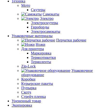
Техника
Мото
Скутеры
Самокаты
Электро
Электроскутеры
Гироборды
Электросамокаты
Упаковочные материалы
Перчатки рабочие
Ножи
Для принтера
Маркировка
Термоэтикетки
Термоленты
Zip-Lock
Упаковочное
оборудование
Коробки
Курьерские пакеты
Пупырка
Скотч
Стрейч пленка
Уцененный товар
Экипировка