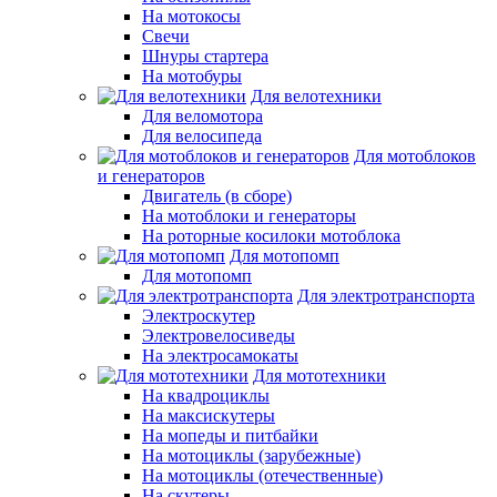
На мотокосы
Свечи
Шнуры стартера
На мотобуры
Для велотехники
Для веломотора
Для велосипеда
Для мотоблоков
и генераторов
Двигатель (в сборе)
На мотоблоки и генераторы
На роторные косилоки мотоблока
Для мотопомп
Для мотопомп
Для электротранспорта
Электроскутер
Электровелосиведы
На электросамокаты
Для мототехники
На квадроциклы
На максискутеры
На мопеды и питбайки
На мотоциклы (зарубежные)
На мотоциклы (отечественные)
На скутеры