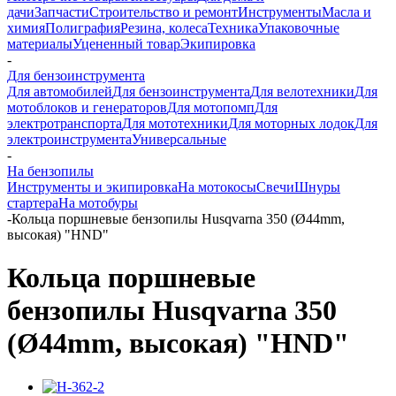
дачи
Запчасти
Строительство и ремонт
Инструменты
Масла и
химия
Полиграфия
Резина, колеса
Техника
Упаковочные
материалы
Уцененный товар
Экипировка
-
Для бензоинструмента
Для автомобилей
Для бензоинструмента
Для велотехники
Для
мотоблоков и генераторов
Для мотопомп
Для
электротранспорта
Для мототехники
Для моторных лодок
Для
электроинструмента
Универсальные
-
На бензопилы
Инструменты и экипировка
На мотокосы
Свечи
Шнуры
стартера
На мотобуры
-
Кольца поршневые бензопилы Husqvarna 350 (Ø44mm,
высокая) "HND"
Кольца поршневые
бензопилы Husqvarna 350
(Ø44mm, высокая) "HND"