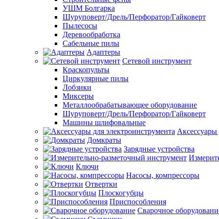
УШМ Болгарка
Шуруповерт/Дрель/Перфоратор/Гайковерт
Пылесосы
Деревообработка
Сабельные пилы
Адаптеры
Сетевой инструмент
Краскопульты
Циркулярные пилы
Лобзики
Миксеры
Металлообрабатывающее оборудование
Шуруповерт/Дрель/Перфоратор/Гайковерт
Машины шлифовальные
Аксессуары 
Домкраты
Зарядные устройства
Измерит
Ключи
Насосы, компрессоры
Отвертки
Плоскогубцы
Приспособления
Сварочное оборудовани