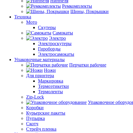
Ниппеля
Ремкомплекты
Шины, Покрышки
Техника
Мото
Скутеры
Самокаты
Электро
Электроскутеры
Гироборды
Электросамокаты
Упаковочные материалы
Перчатки рабочие
Ножи
Для принтера
Маркировка
Термоэтикетки
Термоленты
Zip-Lock
Упаковочное оборудо
Коробки
Курьерские пакеты
Пупырка
Скотч
Стрейч пленка