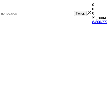
0
0
0
Корзина 
8-800-22