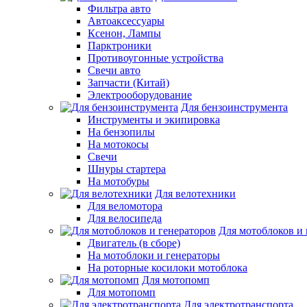
Фильтра авто
Автоаксессуары
Ксенон, Лампы
Парктроники
Противоугонные устройства
Свечи авто
Запчасти (Китай)
Электрооборудование
Для бензоинструмента
Инструменты и экипировка
На бензопилы
На мотокосы
Свечи
Шнуры стартера
На мотобуры
Для велотехники
Для веломотора
Для велосипеда
Для мотоблоков и 
Двигатель (в сборе)
На мотоблоки и генераторы
На роторные косилоки мотоблока
Для мотопомп
Для мотопомп
Для электротранспорта