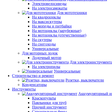
Электровелосиведы
На электросамокаты
Для мототехники
На квадроциклы
На максискутеры
На мопеды и питбайки
На мотоциклы (зарубежные)
На мотоциклы (отечественные)
На скутеры
На снегоходы
Универсальные
Для моторных лодок
Лодочный мотор
Для электроинструмент
На электропилы
Универсальные
Строительство и ремонт
Розетки, выключатели
Конденсаторы
Инструменты
Аккумуляторный и
Краскопульты
Паяльники для труб
Прочий инструмент
Строительные фены