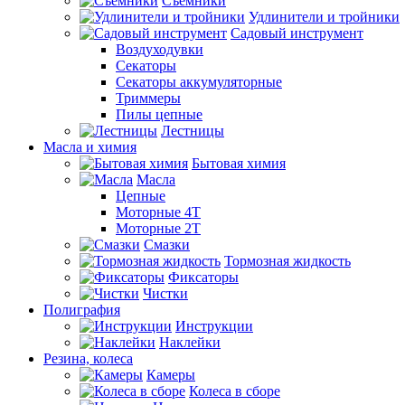
Съемники
Удлинители и тройники
Садовый инструмент
Воздуходувки
Секаторы
Секаторы аккумуляторные
Триммеры
Пилы цепные
Лестницы
Масла и химия
Бытовая химия
Масла
Цепные
Моторные 4Т
Моторные 2Т
Смазки
Тормозная жидкость
Фиксаторы
Чистки
Полиграфия
Инструкции
Наклейки
Резина, колеса
Камеры
Колеса в сборе